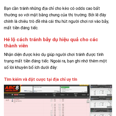
Bạn cần tránh những địa chỉ cho kèo có odds cao bất
thường so với mặt bằng chung của thị trường. Bởi lẽ đây
chính là chiêu trò đề nhà cái thu hút người chơi rơi vào bẫy,
mất tiền đáng tiếc.
Hé lộ cách tránh bẫy dụ hiệu quả cho các
thành viên
Nhận diện được kèo dụ giúp người chơi tránh được tình
trạng mất tiền đáng tiếc. Ngoài ra, bạn ghi nhớ thêm một
số lời khuyên bổ ích dưới đây:
Tìm kiếm và đặt cược tại địa chỉ uy tín