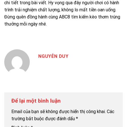
chi tiết trong bài viết. Hy vọng qua đây người chơi có hành
trình trải nghiệm chất lượng, không lo mất tiền oan uổng.
Đừng quên đồng hành cùng ABC8 tìm kiếm kèo thơm trúng
thưởng mỗi ngày nhé.
NGUYỄN DUY
Để lại một bình luận
Email của bạn sẽ không được hiển thị công khai.
Các
trường bắt buộc được đánh dấu
*