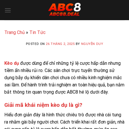
Skip
to
content
Trang Chủ
»
Tin Tức
POSTED ON
26 THÁNG 2, 2025
BY
NGUYỄN DUY
Kèo dụ
được dùng để chỉ những tỷ lệ cược hấp dẫn nhưng
tiềm ẩn nhiều rủi ro. Các sân chơi trực tuyến thường sử
dụng bẫy dụ khiến dân chơi chưa có nhiều kinh nghiệm mắc
sai lầm. Để hành trình trải nghiệm an toàn hiệu quả, bạn nắm
bắt thông tin quan trọng được ABC8 hé lộ dưới đây.
Giải mã khái niệm kèo dụ là gì?
Hiểu đơn giản đây là hình thức chiêu trò được nhà cái tung
ra nhằm gài bẫy người chơi. Cách triển khai rất đơn giản, nhà