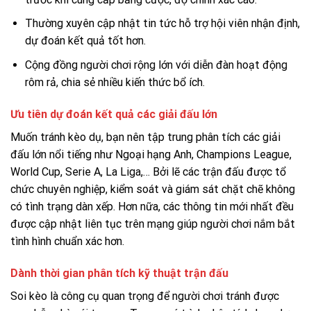
Thường xuyên cập nhật tin tức hỗ trợ hội viên nhận định,
dự đoán kết quả tốt hơn.
Cộng đồng người chơi rộng lớn với diễn đàn hoạt động
rôm rả, chia sẻ nhiều kiến thức bổ ích.
Ưu tiên dự đoán kết quả các giải đấu lớn
Muốn tránh kèo dụ, bạn nên tập trung phân tích các giải
đấu lớn nổi tiếng như Ngoại hạng Anh, Champions League,
World Cup, Serie A, La Liga,… Bởi lẽ các trận đấu được tổ
chức chuyên nghiệp, kiểm soát và giám sát chặt chẽ không
có tình trạng dàn xếp. Hơn nữa, các thông tin mới nhất đều
được cập nhật liên tục trên mạng giúp người chơi nắm bắt
tình hình chuẩn xác hơn.
Dành thời gian phân tích kỹ thuật trận đấu
Soi kèo là công cụ quan trọng để người chơi tránh được