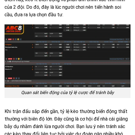
của 2 đội. Do đó, đây là lúc người chơi nên tiến hành soi
cầu, đưa ra lựa chọn đầu tư.
Quan sát biến động của tỷ lệ cược để tránh bẫy
Khi trận đấu sắp đến gần, tỷ lệ kèo thường biến động thất
thường với biên độ lớn. Đây cũng là cơ hội để nhà cái giăng
bẫy dụ nhằm đánh lừa người chơi. Bạn lưu ý nên tránh xác
các kèo thay đổi liên tục bởi việc dự đoán gặp nhiều khó