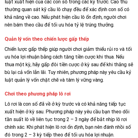
luật xuất hiện của các con số trong các kỳ trước. Cao thủ
thường quan sát kỹ cầu lô chạy đều để xác định con số có
khả năng về cao. Nếu phát hiện cầu lô ổn định, người chơi
nên bám theo cầu để tối ưu hóa tỷ lệ trúng thưởng.
Quản lý vốn theo chiến lược gấp thếp
Chiến lược gấp thếp giúp người chơi giảm thiểu rủi ro và tối
ưu hóa lợi nhuận bằng cách tăng tiền cược khi thua. Nếu
thua một kỳ, hãy gấp đôi tiền cược ở kỳ sau để khi thắng sẽ
bù lại cả vốn lẫn lãi. Tuy nhiên, phương pháp này yêu cầu kỷ
luật quản lý vốn chặt chẽ và tâm lý vững vàng.
Chơi theo phương pháp lô rơi
Lô rơi là con số đã về ở kỳ trước và có khả năng tiếp tục
xuất hiện ở kỳ sau. Phương pháp này yêu cầu bạn theo dõi
tần suất lô về liên tục trong 2 – 3 ngày để bắt nhịp lô rơi
chính xác. Khi phát hiện lô rơi ổn định, bạn nên đánh nhồi số
đó trong 2 – 3 kỳ tiếp theo để tối ưu hóa lợi nhuận.