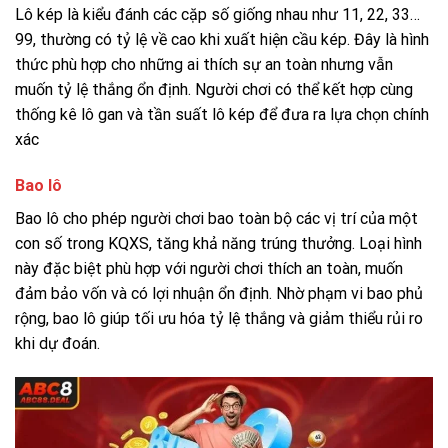
Lô kép là kiểu đánh các cặp số giống nhau như 11, 22, 33…
99, thường có tỷ lệ về cao khi xuất hiện cầu kép. Đây là hình
thức phù hợp cho những ai thích sự an toàn nhưng vẫn
muốn tỷ lệ thắng ổn định. Người chơi có thể kết hợp cùng
thống kê lô gan và tần suất lô kép để đưa ra lựa chọn chính
xác
Bao lô
Bao lô cho phép người chơi bao toàn bộ các vị trí của một
con số trong KQXS, tăng khả năng trúng thưởng. Loại hình
này đặc biệt phù hợp với người chơi thích an toàn, muốn
đảm bảo vốn và có lợi nhuận ổn định. Nhờ phạm vi bao phủ
rộng, bao lô giúp tối ưu hóa tỷ lệ thắng và giảm thiểu rủi ro
khi dự đoán.