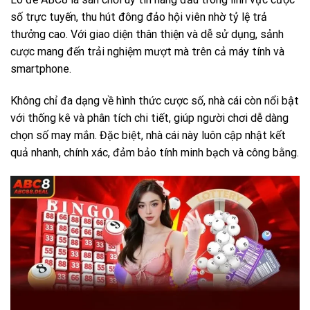
số trực tuyến, thu hút đông đảo hội viên nhờ tỷ lệ trả
thưởng cao. Với giao diện thân thiện và dễ sử dụng, sảnh
cược mang đến trải nghiệm mượt mà trên cả máy tính và
smartphone.
Không chỉ đa dạng về hình thức cược số, nhà cái còn nổi bật
với thống kê và phân tích chi tiết, giúp người chơi dễ dàng
chọn số may mắn. Đặc biệt, nhà cái này luôn cập nhật kết
quả nhanh, chính xác, đảm bảo tính minh bạch và công bằng.