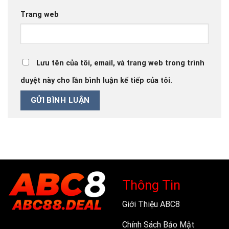
Trang web
Lưu tên của tôi, email, và trang web trong trình
duyệt này cho lần bình luận kế tiếp của tôi.
Thông Tin
Giới Thiệu ABC8
Chính Sách Bảo Mật