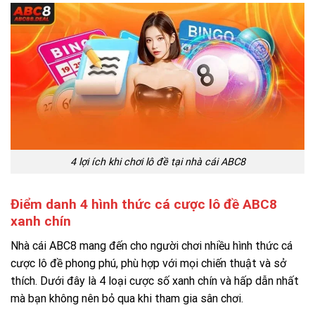
4 lợi ích khi chơi lô đề tại nhà cái ABC8
Điểm danh 4 hình thức cá cược lô đề ABC8
xanh chín
Nhà cái ABC8 mang đến cho người chơi nhiều hình thức cá
cược lô đề phong phú, phù hợp với mọi chiến thuật và sở
thích. Dưới đây là 4 loại cược số xanh chín và hấp dẫn nhất
mà bạn không nên bỏ qua khi tham gia sân chơi.