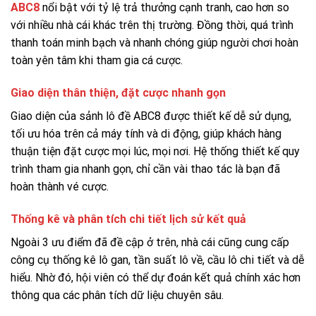
ABC8
nổi bật với tỷ lệ trả thưởng cạnh tranh, cao hơn so
với nhiều nhà cái khác trên thị trường. Đồng thời, quá trình
thanh toán minh bạch và nhanh chóng giúp người chơi hoàn
toàn yên tâm khi tham gia cá cược.
Giao diện thân thiện, đặt cược nhanh gọn
Giao diện của sảnh lô đề ABC8 được thiết kế dễ sử dụng,
tối ưu hóa trên cả máy tính và di động, giúp khách hàng
thuận tiện đặt cược mọi lúc, mọi nơi. Hệ thống thiết kế quy
trình tham gia nhanh gọn, chỉ cần vài thao tác là bạn đã
hoàn thành vé cược.
Thống kê và phân tích chi tiết lịch sử kết quả
Ngoài 3 ưu điểm đã đề cập ở trên, nhà cái cũng cung cấp
công cụ thống kê lô gan, tần suất lô về, cầu lô chi tiết và dễ
hiểu. Nhờ đó, hội viên có thể dự đoán kết quả chính xác hơn
thông qua các phân tích dữ liệu chuyên sâu.