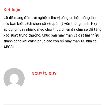
Kết luận
Lô đề
mang đến trải nghiệm thú vị cùng cơ hội thắng lớn
nếu bạn biết cách chọn số và quản lý vốn thông minh. Hãy
áp dụng ngay những mẹo chơi thực chiến đã chia sẻ để tăng
xác suất trúng thưởng. Chúc bạn may mắn và gặt hái nhiều
thành công khi chinh phục các con số may mắn tại nhà cái
ABC8!
NGUYỄN DUY