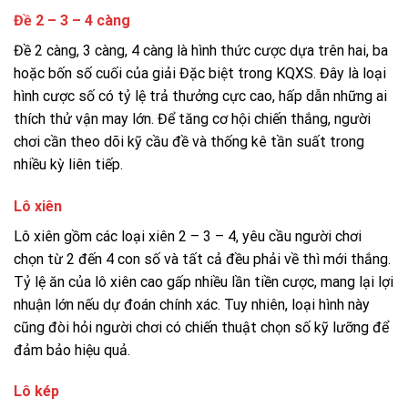
Đề 2 – 3 – 4 càng
Đề 2 càng, 3 càng, 4 càng là hình thức cược dựa trên hai, ba
hoặc bốn số cuối của giải Đặc biệt trong KQXS. Đây là loại
hình cược số có tỷ lệ trả thưởng cực cao, hấp dẫn những ai
thích thử vận may lớn. Để tăng cơ hội chiến thắng, người
chơi cần theo dõi kỹ cầu đề và thống kê tần suất trong
nhiều kỳ liên tiếp.
Lô xiên
Lô xiên gồm các loại xiên 2 – 3 – 4, yêu cầu người chơi
chọn từ 2 đến 4 con số và tất cả đều phải về thì mới thắng.
Tỷ lệ ăn của lô xiên cao gấp nhiều lần tiền cược, mang lại lợi
nhuận lớn nếu dự đoán chính xác. Tuy nhiên, loại hình này
cũng đòi hỏi người chơi có chiến thuật chọn số kỹ lưỡng để
đảm bảo hiệu quả.
Lô kép