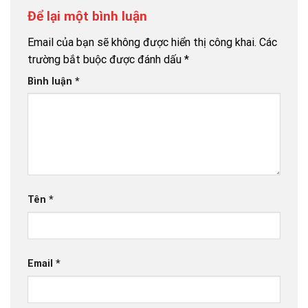
Để lại một bình luận
Email của bạn sẽ không được hiển thị công khai.
Các
trường bắt buộc được đánh dấu
*
Bình luận
*
Tên
*
Email
*