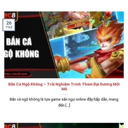
26
Th2
Bắn Cá Ngộ Không – Trải Nghiệm Trinh Thám Đại Dương Mới
Mẻ
Bắn cá ngộ không là tựa game săn ngư online đầy hấp dẫn, mang
đến [...]