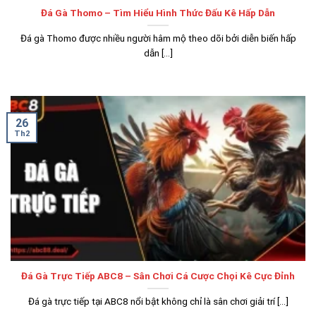
Đá Gà Thomo – Tìm Hiểu Hình Thức Đấu Kê Hấp Dẫn
Đá gà Thomo được nhiều người hâm mộ theo dõi bởi diễn biến hấp
dẫn [...]
26
Th2
Đá Gà Trực Tiếp ABC8 – Sân Chơi Cá Cược Chọi Kê Cực Đỉnh
Đá gà trực tiếp tại ABC8 nổi bật không chỉ là sân chơi giải trí [...]