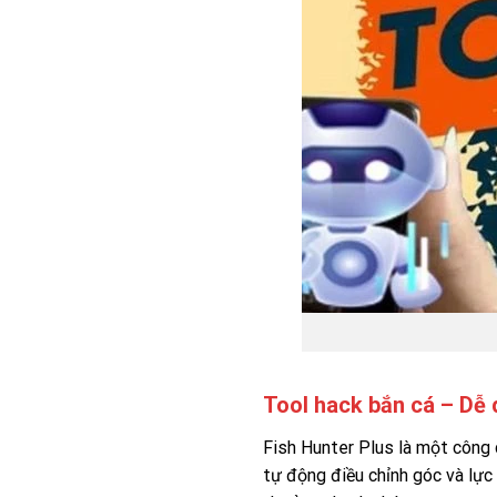
Tool hack bắn cá – Dễ 
Fish Hunter Plus là một công 
tự động điều chỉnh góc và lực 