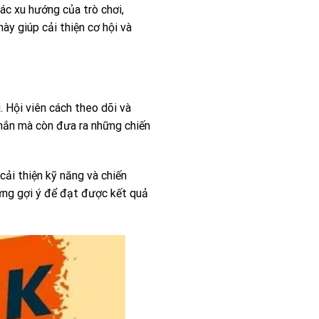
ác xu hướng của trò chơi,
ày giúp cải thiện cơ hội và
. Hội viên cách theo dõi và
y mắn mà còn đưa ra những chiến
cải thiện kỹ năng và chiến
hững gợi ý để đạt được kết quả