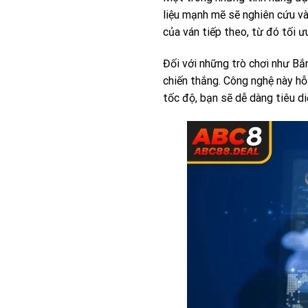
liệu mạnh mẽ sẽ nghiên cứu và
của ván tiếp theo, từ đó tối ư
Đối với những trò chơi như Bắ
chiến thắng. Công nghệ này hỗ 
tốc độ, bạn sẽ dễ dàng tiêu diệ