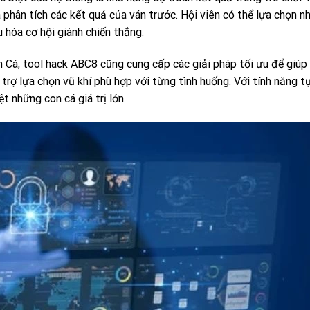
 phân tích các kết quả của ván trước. Hội viên có thể lựa chọn 
u hóa cơ hội giành chiến thắng.
n Cá, tool hack ABC8 cũng cung cấp các giải pháp tối ưu để giúp
trợ lựa chọn vũ khí phù hợp với từng tình huống. Với tính năng 
t những con cá giá trị lớn.