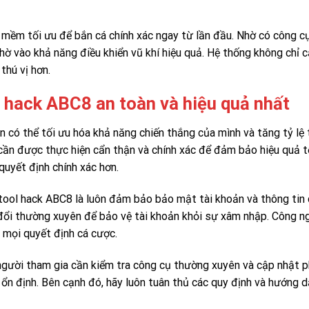
 mềm tối ưu để bắn cá chính xác ngay từ lần đầu. Nhờ có công c
hờ vào khả năng điều khiển vũ khí hiệu quả. Hệ thống không chỉ c
thú vị hơn.
 hack ABC8 an toàn và hiệu quả nhất
n có thể tối ưu hóa khả năng chiến thắng của mình và tăng tỷ lệ
 cần được thực hiện cẩn thận và chính xác để đảm bảo hiệu quả t
quyết định chính xác hơn.
tool hack ABC8 là luôn đảm bảo bảo mật tài khoản và thông tin 
ổi thường xuyên để bảo vệ tài khoản khỏi sự xâm nhập. Công ng
g mọi quyết định cá cược.
người tham gia cần kiểm tra công cụ thường xuyên và cập nhật p
h ổn định. Bên cạnh đó, hãy luôn tuân thủ các quy định và hướng 