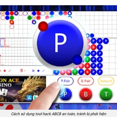
Cách sử dụng tool hack ABC8 an toàn, tránh bị phát hiện