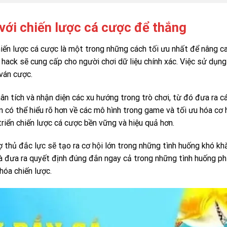
 với chiến lược cá cược để thắng
iến lược cá cược là một trong những cách tối ưu nhất để nâng ca
hack sẽ cung cấp cho người chơi dữ liệu chính xác. Việc sử dụng
 ván cược.
ân tích và nhận diện các xu hướng trong trò chơi, từ đó đưa ra c
có thể hiểu rõ hơn về các mô hình trong game và tối ưu hóa cơ 
riển chiến lược cá cược bền vững và hiệu quả hơn.
 thủ đắc lực sẽ tạo ra cơ hội lớn trong những tình huống khó kh
 và đưa ra quyết định đúng đắn ngay cả trong những tình huống ph
hóa chiến lược.