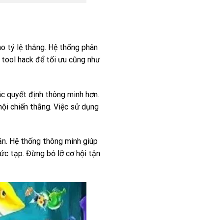
o tỷ lệ thắng. Hệ thống phân
 tool hack để tối ưu cũng như
ác quyết định thông minh hơn.
hội chiến thắng. Việc sử dụng
ăn. Hệ thống thông minh giúp
ức tạp. Đừng bỏ lỡ cơ hội tận