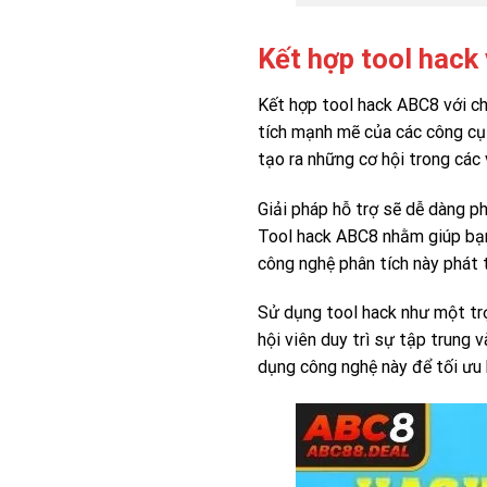
Kết hợp tool hack
Kết hợp tool hack ABC8 với ch
tích mạnh mẽ của các công cụ 
tạo ra những cơ hội trong các
Giải pháp hỗ trợ sẽ dễ dàng ph
Tool hack ABC8 nhằm giúp bạn 
công nghệ phân tích này phát t
Sử dụng tool hack như một trợ
hội viên duy trì sự tập trung
dụng công nghệ này để tối ưu 