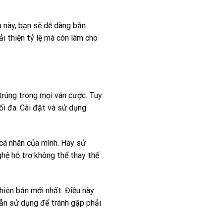
ụ này, bạn sẽ dễ dàng bắn
ải thiện tỷ lệ mà còn làm cho
 trúng trong mọi ván cược. Tuy
ối đa. Cài đặt và sử dụng
cá nhân của mình. Hãy sử
hệ hỗ trợ không thể thay thế
hiên bản mới nhất. Điều này
dẫn sử dụng để tránh gặp phải