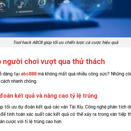
Tool hack ABC8 giúp tối ưu chiến lược cá cược hiệu quả
p người chơi vượt qua thử thách
ễ dàng tại
abc888
mà không mất quá nhiều công sức? Những côn
 cách nhanh chóng.
 đoán kết quả và nâng cao tỷ lệ trúng
áp tối ưu dự đoán kết quả các ván Tài Xỉu. Công nghệ phân tích d
ể tính toán xác suất các kết quả có thể xảy ra trong ván tiếp th
án cược với tỉ lệ trúng cao hơn.