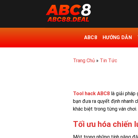
Skip
to
content
ABC8
HƯỚNG DẪN
Trang Chủ
»
Tin Tức
Tool hack ABC8
là giải pháp
bạn đưa ra quyết định nhanh c
khác biệt trong từng ván chơi.
Tối ưu hóa chiến 
Một trong những tính năng đặc